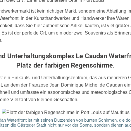
h Gewicht”. Einer der buntesten Orte in Port Louis.
ndwerkermarkt
ist kein richtiger Markt, sondern eine Abteilung
terfront, in der Kunsthandwerker und Handwerker ihre Waren 
hkeit, dass Sie hier authentische Artikel kaufen, ist viel größer
 Es ist der perfekte Ort, um ein oder zwei Souvenirs als Erinne
.
und Unterhaltungskomplex Le Caudan Waterfr
Platz der farbigen Regenschirme.
st ein Einkaufs- und Unterhaltungszentrum, das aus mehreren
et, an dem der Franzose Jean Dominique Michel de Caudan eins
hnell und umfasste ein astronomisches und meteorologisches O
eine Vielzahl von kleinen Geschäften.
dan Waterfront ist mit seinen Dutzenden von bunten Schirmen, die dor
tzen die Gästeder Stadt nicht nur vor der Sonne, sondern dienen auch