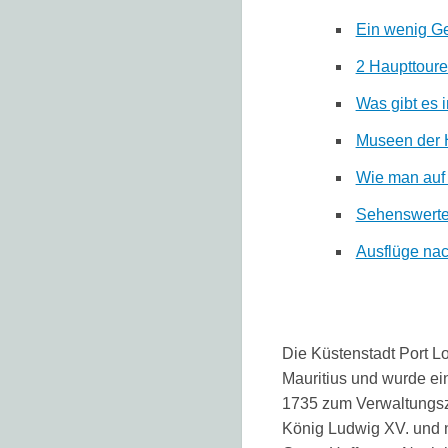
Ein wenig Ge
2 Haupttoure
Was gibt es 
Museen der H
Wie man auf 
Sehenswertes
Ausflüge nac
Die Küstenstadt Port Lo
Mauritius und wurde ein
1735 zum Verwaltungsz
König Ludwig XV. und 