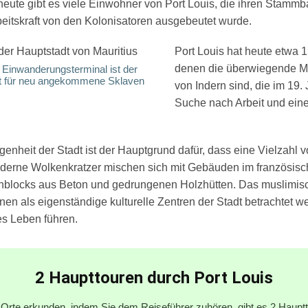
eute gibt es viele Einwohner von Port Louis, die ihren Stamm
beitskraft von den Kolonisatoren ausgebeutet wurde.
Port Louis hat heute etwa 
denen die überwiegende 
Einwanderungsterminal ist der
kt für neu angekommene Sklaven
von Indern sind, die im 19.
Suche nach Arbeit und ei
enheit der Stadt ist der Hauptgrund dafür, dass eine Vielzahl 
derne Wolkenkratzer mischen sich mit Gebäuden im französische
nblocks aus Beton und gedrungenen Holzhütten. Das muslimis
nen als eigenständige kulturelle Zentren der Stadt betrachtet w
es Leben führen.
2 Haupttouren durch Port Louis
Orte erkunden, indem Sie dem Reiseführer zuhören, gibt es 2 Hauptt