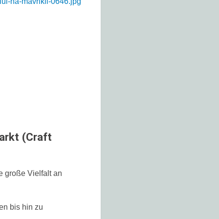
rkt (Craft
 große Vielfalt an
en bis hin zu