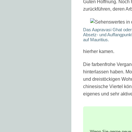
Guten Hoffnung. Noch h
zurückführen, deren Ar
Das Aapravasi Ghat oder 
Absetz- und Auffangpun
auf Mauritius.
hierher kamen.
Die farbenfrohe Vergang
hinterlassen haben. Mo
und dreistöckigen Woh
chinesische Viertel kön
eigenes und sehr aktiv
Wenn Sie gerne neue 