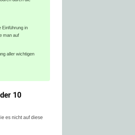
us verschiedenen
 Einführung in
ie man auf
ng aller wichtigen
 der 10
e es nicht auf diese