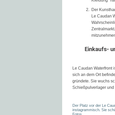
Kleidung “nac
Der Kunstha
Le Caudan Wa
Wahrscheinlic
Zentralmarkt.
mitzunehmen
Einkaufs- 
Le Caudan Waterfront i
sich an dem Ort befind
gründete. Sie wuchs sc
Schießpulverlager und 
Der Platz vor der Le Cau
instagrammisch. Sie schü
Fotos.