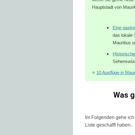
Hauptstadt von 
Blickwinke
Eine gastr
das lokale
Mauritius 
Historische
Sehenswürd
⭐
10 Ausflüge in Maur
Was gi
Im Folgenden gehe ich a
Liste geschafft haben.