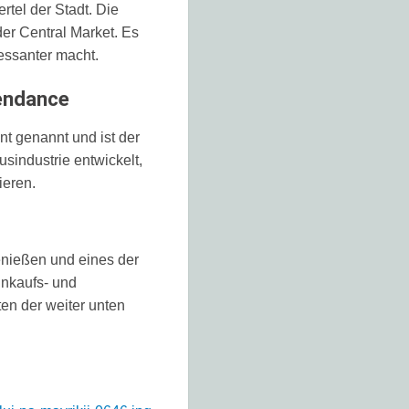
rtel der Stadt. Die
der Central Market. Es
ressanter macht.
tendance
t genannt und ist der
usindustrie entwickelt,
ieren.
enießen und eines der
inkaufs- und
en der weiter unten