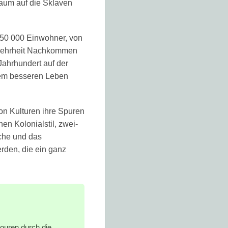
baum auf die Sklaven
150 000 Einwohner, von
Mehrheit Nachkommen
 Jahrhundert auf der
nem besseren Leben
von Kulturen ihre Spuren
n Kolonialstil, zwei-
che und das
erden, die ein ganz
ouren durch die