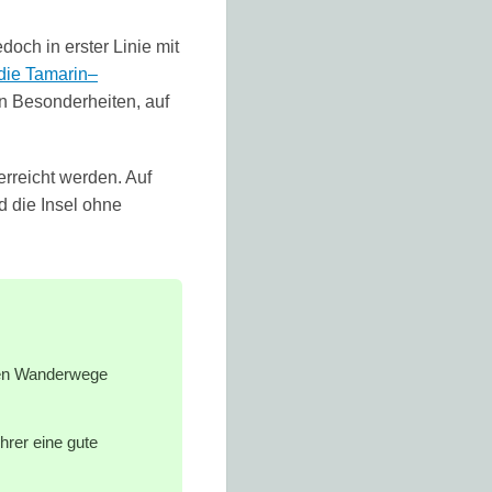
jedoch in erster Linie mit
die
Tamarin–
n Besonderheiten, auf
rreicht werden. Auf
 die Insel ohne
sten Wanderwege
hrer eine gute