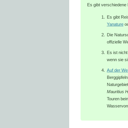
Es gibt verschiedene 
Es gibt Rei
Yanature
o
Die Natursc
offizielle
Es ist nic
wenn sie s
Auf der
Web
Berggipfel
Naturgebiet
Mauritius H
Touren bein
Wasservorr