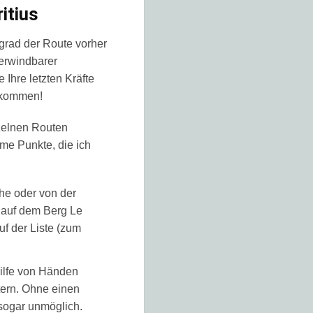
itius
sgrad der Route vorher
erwindbarer
Ihre letzten Kräfte
ckkommen!
nzelnen Routen
me Punkte, die ich
öhe oder von der
t auf dem Berg Le
uf der Liste (zum
 Hilfe von Händen
tern. Ohne einen
 sogar unmöglich.