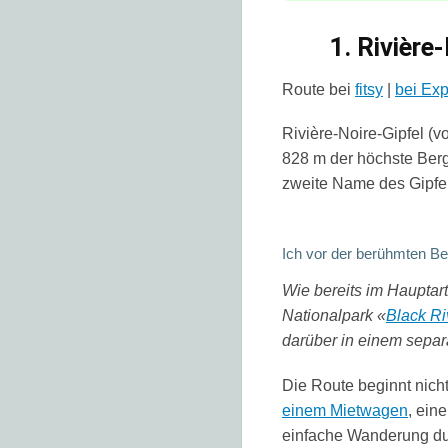
1. Rivière
Route bei
fitsy
|
bei Exp
Rivière-Noire-Gipfel
(vo
828 m der höchste Berg
zweite Name des Gipfe
Ich vor der berühmten B
Wie bereits im Hauptart
Nationalpark «
Black Ri
darüber in einem
separa
Die Route beginnt nic
einem
Mietwagen
, ein
einfache Wanderung du