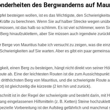
nderheiten des Bergwanderns auf Maur
fel besteigen wollen, ist es das Wichtigste, den Schwierigkeit
 Kräfte zu berechnen. Wenn Sie auf halber Strecke wegen unüb
ssen, ist das halb so schlimm. Es ist viel schlimmer, wenn Sie 
 Berg hinaufzuklettern, aber Sie müssen auch irgendwie zurü
r Berge von Mauritius habe ich versucht zu zeigen, was die ei
Schwierigkeiten auf Sie warten. Aber es gibt ein paar gemeinsa
gkeit, einen Berg zu besteigen, hängt nicht direkt von seiner H
ute ab. Eine der leichtesten Routen ist die zum Aussichtspunk
dritthöchsten Berg von Mauritius, und die schwierigste Route a
t) ist gleichzeitig die kürzeste (2 km hin und zurück).
schnitt ist in der Regel der schwierigste und besteht darin, mit
ang eingelassenen Hilfsmitteln (z. B. Ketten) Steine hochzuklet
pezielle Vorbereitung ist der Aufstieg gefährlich und manchmal