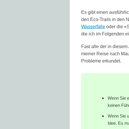
Es gibt einen ausführli
den Eco-Trails in den 
Wasserfälle
oder die «
die ich im Folgenden 
Fast alle der in diese
meiner Reise nach Maur
Probleme erkundet.
Wenn Sie e
keinen Führ
Wenn Sie un
Idee. Es ma