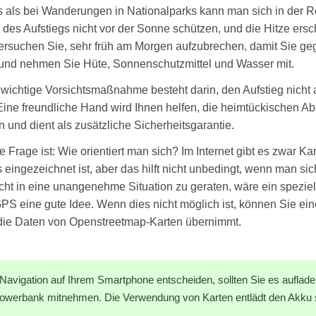
 als bei Wanderungen in Nationalparks kann man sich in der 
s des Aufstiegs nicht vor der Sonne schützen, und die Hitze ers
Versuchen Sie, sehr früh am Morgen aufzubrechen, damit Sie ge
 und nehmen Sie Hüte, Sonnenschutzmittel und Wasser mit.
 wichtige Vorsichtsmaßnahme besteht darin, den Aufstieg nicht a
Eine freundliche Hand wird Ihnen helfen, die heimtückischen Ab
 und dient als zusätzliche Sicherheitsgarantie.
e Frage ist: Wie orientiert man sich? Im Internet gibt es zwar Ka
 eingezeichnet ist, aber das hilft nicht unbedingt, wenn man si
nicht in eine unangenehme Situation zu geraten, wäre ein spezi
PS eine gute Idee. Wenn dies nicht möglich ist, können Sie e
die Daten von Openstreetmap-Karten übernimmt.
 Navigation auf Ihrem Smartphone entscheiden, sollten Sie es auflade
 Powerbank mitnehmen. Die Verwendung von Karten entlädt den Akku s