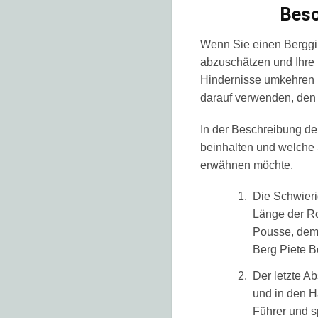
Beso
Wenn Sie einen Berggip
abzuschätzen und Ihre
Hindernisse umkehren mü
darauf verwenden, den
In der Beschreibung de
beinhalten und welche 
erwähnen möchte
.
Die Schwieri
Länge der Ro
Pousse, dem 
Berg Piete Bo
Der letzte Ab
und in den H
Führer und s