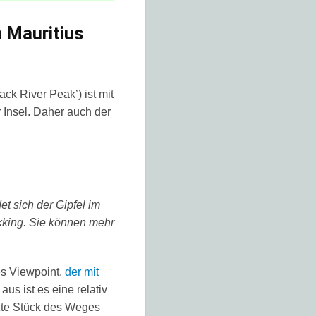
n Mauritius
ack River Peak’) ist mit
 Insel. Daher auch der
et sich der Gipfel im
rekking. Sie können mehr
es
Viewpoint,
der mit
aus ist es eine relativ
zte Stück des Weges