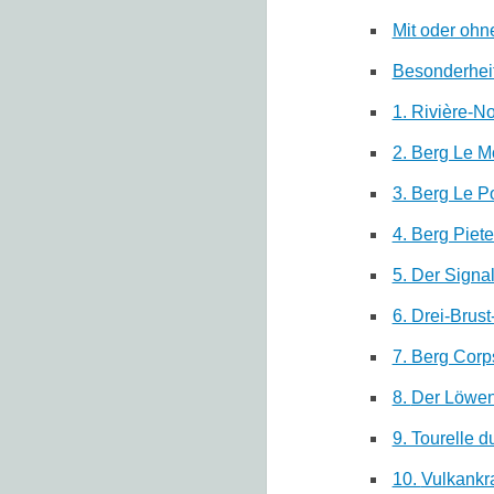
Mit oder ohn
Besonderheit
1. Rivière-N
2. Berg Le M
3. Berg Le P
4. Berg Piet
5. Der Signa
6. Drei-Brus
7. Berg Corp
8.
Der Löwen
9. Tourelle 
10.
Vulkankr