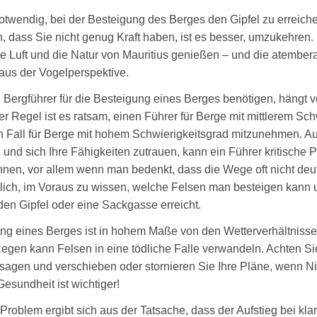
 notwendig, bei der Besteigung des Berges den Gipfel zu erreic
, dass Sie nicht genug Kraft haben, ist es besser, umzukehren
che Luft und die Natur von Mauritius genießen – und die atembe
 aus der Vogelperspektive.
 Bergführer für die Besteigung eines Berges benötigen, hängt 
er Regel ist es ratsam, einen Führer für Berge mit mittlerem Sc
n Fall für Berge mit hohem Schwierigkeitsgrad mitzunehmen. A
 und sich Ihre Fähigkeiten zutrauen, kann ein Führer kritische 
nnen, vor allem wenn man bedenkt, dass die Wege oft nicht deutl
lich, im Voraus zu wissen, welche Felsen man besteigen kann 
en Gipfel oder eine Sackgasse erreicht.
ng eines Berges ist in hohem Maße von den Wetterverhältnisse
Regen kann Felsen in eine tödliche Falle verwandeln. Achten Sie
sagen und verschieben oder stornieren Sie Ihre Pläne, wenn N
esundheit ist wichtiger!
Problem ergibt sich aus der Tatsache, dass der Aufstieg bei kla