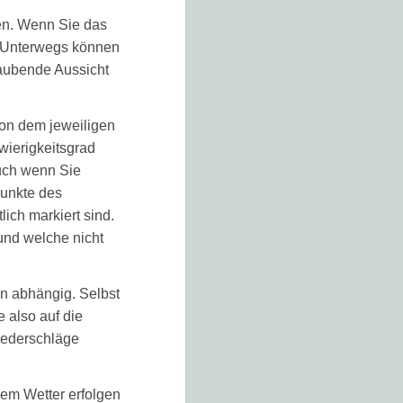
hen. Wenn Sie das
. Unterwegs können
raubende Aussicht
von dem jeweiligen
hwierigkeitsgrad
uch wenn Sie
Punkte des
ich markiert sind.
und welche nicht
n abhängig. Selbst
 also auf die
iederschläge
rem Wetter erfolgen