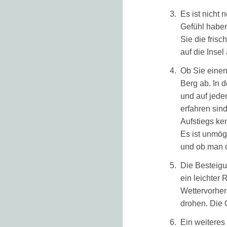
Es ist nicht
Gefühl haben
Sie die fris
auf die Insel
Ob Sie einen
Berg ab. In d
und auf jede
erfahren sind
Aufstiegs ke
Es ist unmög
und ob man d
Die Besteigu
ein leichter 
Wettervorher
drohen. Die G
Ein weiteres 