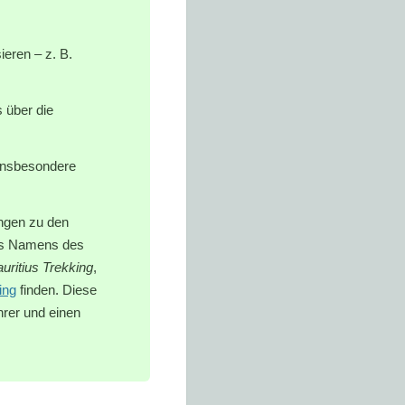
ieren – z. B.
 über die
 insbesondere
ungen zu den
des Namens des
uritius Trekking
,
ing
finden. Diese
hrer und einen