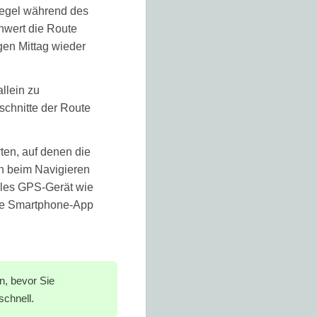
Regel während des
chwert die Route
gen Mittag wieder
llein zu
schnitte der Route
rten, auf denen die
ch beim Navigieren
elles GPS-Gerät wie
ine Smartphone-App
n, bevor Sie
chnell.