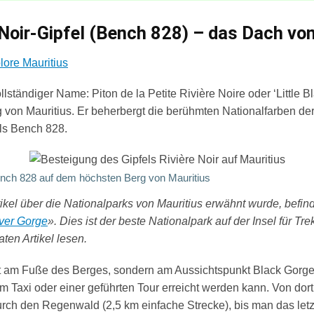
-Noir-Gipfel (Bench 828) – das Dach vo
lore Mauritius
llständiger Name: Piton de la Petite Rivière Noire oder ‘Little Bl
 von Mauritius. Er beherbergt die berühmten Nationalfarben der
ls Bench 828.
ench 828 auf dem höchsten Berg von Mauritius
ikel über die
Nationalparks von Mauritius
erwähnt wurde, befind
ver Gorge
». Dies ist der beste Nationalpark auf der Insel für T
ten Artikel
lesen.
ht am Fuße des Berges, sondern am Aussichtspunkt Black Gorg
em Taxi oder einer geführten Tour erreicht werden kann. Von dort 
rch den Regenwald (2,5 km einfache Strecke), bis man das let