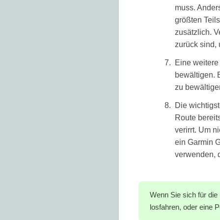
muss. Anders
größten Teil
zusätzlich. 
zurück sind,
Eine weitere
bewältigen. 
zu bewältigen
Die wichtigst
Route bereits
verirrt. Um 
ein Garmin G
verwenden, 
Wenn Sie sich für die
losfahren, oder eine