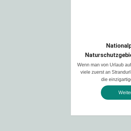
National
Naturschutzgebie
Wenn man von Urlaub auf 
viele zuerst an Strandur
die einzigarti
Weite