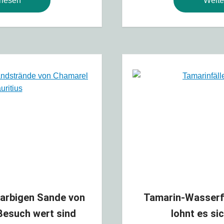
rlesen
Weite
arbigen Sande von
Tamarin-Wasserfä
Besuch wert sind
lohnt es si