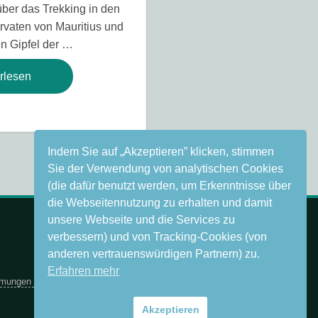
über das Trekking in den
rvaten von Mauritius und
en Gipfel der …
rlesen
Indem Sie auf „Akzeptieren” klicken, stimmen
1
2
Nächste
Sie der Verwendung von analytischen Cookies
(die dafür benutzt werden, um Erkenntnisse über
die Webseitennutzung zu erhalten und damit
unsere Webseite und die Services zu
verbessern) und von Tracking-Cookies (von
anderen vertrauenswürdigen Partnern) zu.
Erfahren mehr
mmungen
·
über das Projekt
Akzeptieren