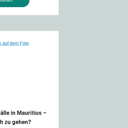
rlesen
lle in Mauritius –
ch zu gehen?