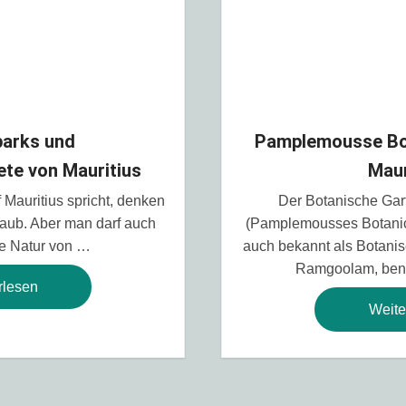
parks und
Pamplemousse Bo
te von Mauritius
Maur
Mauritius spricht, denken
Der Botanische Ga
laub. Aber man darf auch
(Pamplemousses Botanica
ge Natur von …
auch bekannt als Botanis
Ramgoolam, ben
rlesen
Weite