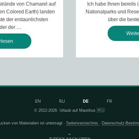
strände von Chamarel auf
Ich habe Ihnen bereits 
en Colored Earth) landen
Nationalparks und Rese
te der erstaunlichsten
über die best
der der …
Weite
rlesen
EN
RU
DE
FR
© 2012-2026
Urlaub auf Mauritius 🇲🇺
cken von Materialien ist untersagt ·
Seitenverzeichnis
·
Datenschutz-Besti