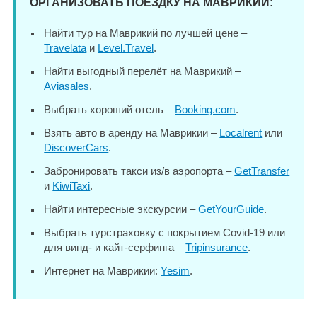
ОРГАНИЗОВАТЬ ПОЕЗДКУ НА МАВРИКИЙ:
Найти тур на Маврикий по лучшей цене –
Travelata
и
Level.Travel
.
Найти выгодный перелёт на Маврикий –
Aviasales
.
Выбрать хороший отель –
Booking.com
.
Взять авто в аренду на Маврикии –
Localrent
или
DiscoverCars
.
Забронировать такси из/в аэропорта –
GetTransfer
и
KiwiTaxi
.
Найти интересные экскурсии –
GetYourGuide
.
Выбрать турстраховку с покрытием Covid-19 или
для винд- и кайт-серфинга –
Tripinsurance
.
Интернет на Маврикии:
Yesim
.