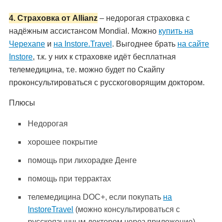
4. Страховка от Allianz
– недорогая страховка с
надёжным ассистансом Mondial. Можно
купить на
Черехапе
и
на Instore.Travel
. Выгоднее брать
на сайте
Instore
, т.к. у них к страховке идёт бесплатная
телемедицина, т.е. можно будет по Скайпу
проконсультироваться с русскоговорящим доктором.
Плюсы
Недорогая
хорошее покрытие
помощь при лихорадке Денге
помощь при террактах
телемедицина DOC+, если покупать
на
InstoreTravel
(можно консультироваться с
русскоязычным доктором через приложение)